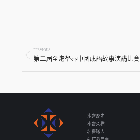
Post
PREVIOUS
navigation
第二屆全港學界中國成語故事演講比賽
Previous
post:
本會歷史
本會架構
名譽職人士
執行委員會