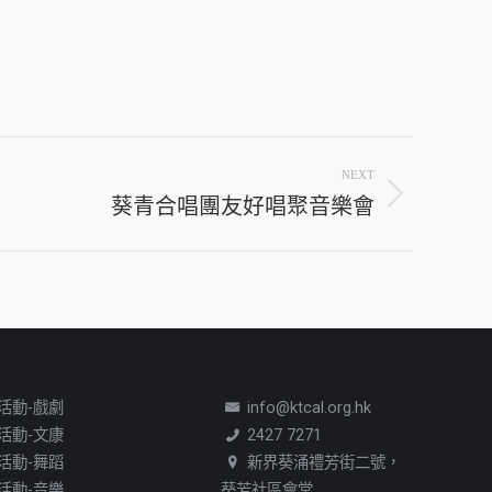
NEXT
葵青合唱團友好唱聚音樂會
活動-戲劇
info@ktcal.org.hk
活動-文康
2427 7271
活動-舞蹈
新界葵涌禮芳街二號，
活動-音樂
葵芳社區會堂