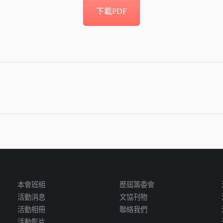
下載PDF
Next
post:
本會班組
歷屆籌委會
活動消息
文協刊物
活動相冊
聯絡我們
活動影片