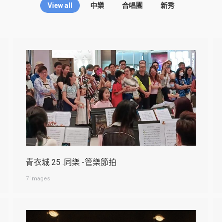
View all
中樂
合唱團
新秀
青衣城 25 .同樂 -管樂節拍
7 images