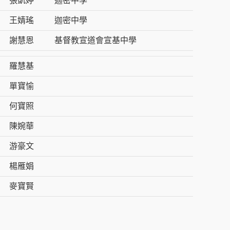
張凱婷
迦密中學
王婧瑤
迦密中學
謝慧恩
基督教宣道會宣基中學
羅慧基
單寶愉
何寶照
陳婉華
游豪文
楊雁娟
麥寶賢