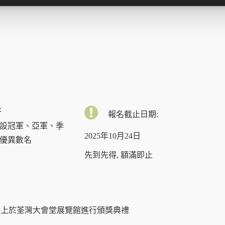
:
報名截止日期:
設冠軍、亞軍、季
2025年10月24日
優異數名
先到先得, 額滿即止
0日早上於荃灣大會堂展覽館進行頒獎典禮