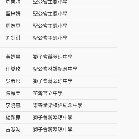
周樂晴
聖公會主恩小學
盤梓妍
聖公會主恩小學
周逸思
聖公會主恩小學
劉釗淇
聖公會主恩小學
黃妤晨
獅子會蔣翠琼中學
任燮玫
聖公會林護紀念中學
吳彥彤
獅子會蔣翠琼中學
陳顯榮
荃灣官立中學
李曉嵐
樂善堂梁植偉紀念中學
楊顏菲
獅子會蔣翠琼中學
古淑洵
獅子會蔣翠琼中學