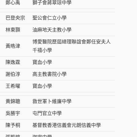
鄭心禹
獅子會蔣翠琼中學
巴登央宗
聖公會仁立小學
林東顥
油麻地天主教小學
博愛醫院歷屆總理聯誼會鄭任安夫人
黃晧津
千禧小學
陳逸霆
寶血小學
謝伯淳
高主教書院小學
王希曜
寶血小學
黄錦聰
救世軍卜維廉中學
吳勝宇
屯門官立中學
陳予桐
基督教香港信義會元朗信義中學