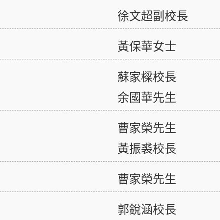
徐文超副校長
黃保華女士
蘇家樑校長
余國華先生
曹家榮先生
黃振裘校長
曹家榮先生
郭銳涵校長