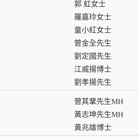
郭 虹女士
羅嘉玲女士
童小紅女士
曾金全先生
劉定國先生
江威揚博士
劉孝揚先生
曾其鞏先生MH
黃志坤先生MH
黃兆雄博士