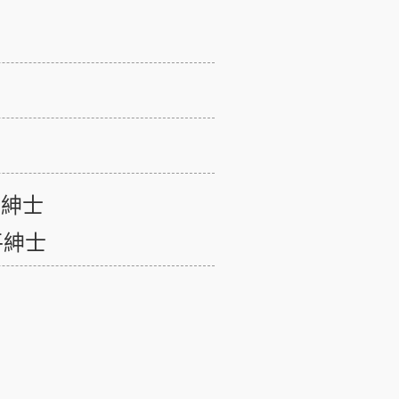
平紳士
平紳士