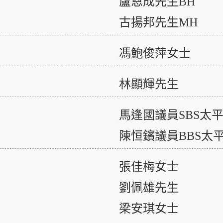
盧恩成先生BH
古揚邦先生MH
馮鮑俊萍女士
林顯輝先生
馬逢國議員SBS太
陳恒鑌議員BBS太
張佳梅女士
劉佩雄先生
梁安琪女士