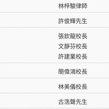
林梓駿律師
許俊輝先生
張欽龍校長
文靜芬校長
許建業校長
簡偉鴻校長
林美儀校長
古浩聲先生