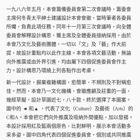
一九八六年五月，本會籌備委員會第二次會議時，籌委會
主席何冬青太平紳士建議設計本會會徽，當時筆者各委員
所囑，負責此項任務。同年十一月第三次會議時，向全體
委員會解釋設計構思，獲主席及全體委員接納採用。由於
本會乃文化及藝術團體，一切以「文」及「藝」作大前
提，故設計重點均以此作主線。本會各項文藝活動，無論
向外推廣或由外界引進，均由屬下四個促進委員會作主
力。設計構思乃環繞上列各點作出考慮。
新一代設計，摒棄複雜構圖，愈簡單、不規則及不對稱愈
佳。然而，本會乃一文化機構，會徽應顧及莊重的一面，
幾經草擬，設計草圖近七，八十款，終於選擇了本圖案。
圖中的 ◄ 和▲ ，代表了文化（Culture）及藝術（Arts）的
C和A。本會把它們向外推廣及吸納外間優點，加以發揚。
本設計採用紅及藍兩個原色，比對鮮明，展示本會活動多
采多姿。圖中四角代表四個促進委員會，個別或共同推廣