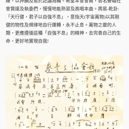
緯，以押韻及易於記誦為輔。希望本會會員，各名譽職社
會賢達及執委們，慢慢地能熟習及高唱本曲。周易-乾卦:
「天行健，君子以自強不息」，意指天(宇宙萬物)以其剛
健的物性及規律地自行運轉，永不止息。萬物之靈的人
類，更應遵循這種「自強不息」的精神，去完善自己的生
命，更好地實現自我!