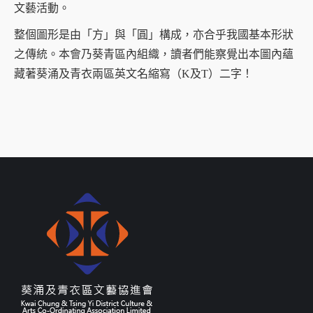
文藝活動。
整個圖形是由「方」與「圓」構成，亦合乎我國基本形狀
之傳統。本會乃葵青區內組織，讀者們能察覺出本圖內蘊
藏著葵涌及青衣兩區英文名縮寫（K及T）二字！