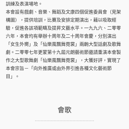
訓練及表演場地。
本會設有戲劇、音樂、舞蹈及文康四個促進委員會（見架
構圖），提供培訓，比賽及安排定期演出，藉以吸取經
驗，促進各該項範疇及提昇文藝水平。一九九六、二零零
六年，本會均有舉辦十周年及二十周年會慶，分別演出
「女生外嚮」及「仙樂風飄舞霓裳」兩齣大型話劇及歌舞
劇。二零零七年更蒙第十九屆元朗藝術節邀請重演本會製
作之大型歌舞劇「仙樂風飄舞霓裳」，大獲好評，實現了
本會宗旨－「向外推廣或由外界引進各種文化藝術節
目」。
會歌