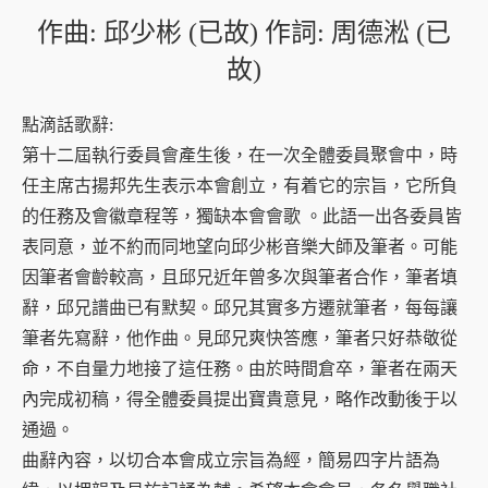
作曲: 邱少彬 (已故) 作詞: 周德淞 (已
故)
點滴話歌辭:
第十二屆執行委員會產生後，在一次全體委員聚會中，時
任主席古揚邦先生表示本會創立，有着它的宗旨，它所負
的任務及會徽章程等，獨缺本會會歌 。此語一出各委員皆
表同意，並不約而同地望向邱少彬音樂大師及筆者。可能
因筆者會齡較高，且邱兄近年曾多次與筆者合作，筆者填
辭，邱兄譜曲已有默契。邱兄其實多方遷就筆者，每每讓
筆者先寫辭，他作曲。見邱兄爽快答應，筆者只好恭敬從
命，不自量力地接了這任務。由於時間倉卒，筆者在兩天
內完成初稿，得全體委員提出寶貴意見，略作改動後于以
通過。
曲辭內容，以切合本會成立宗旨為經，簡易四字片語為