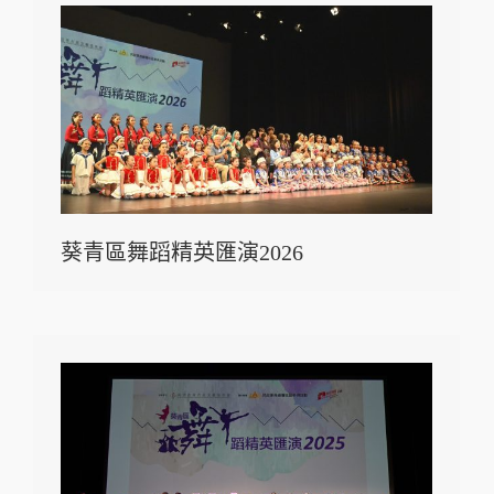
葵青區舞蹈精英匯演2026