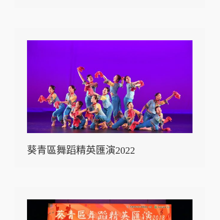
葵青區舞蹈精英匯演2022