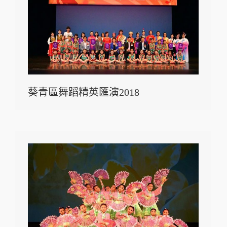
葵青區舞蹈精英匯演2018