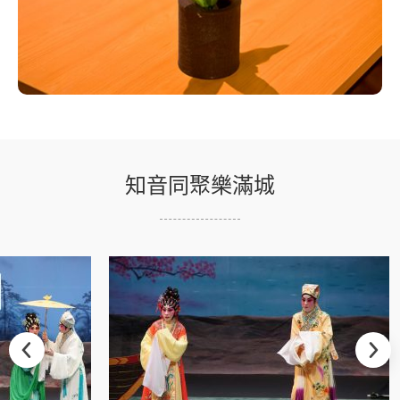
知音同聚樂滿城