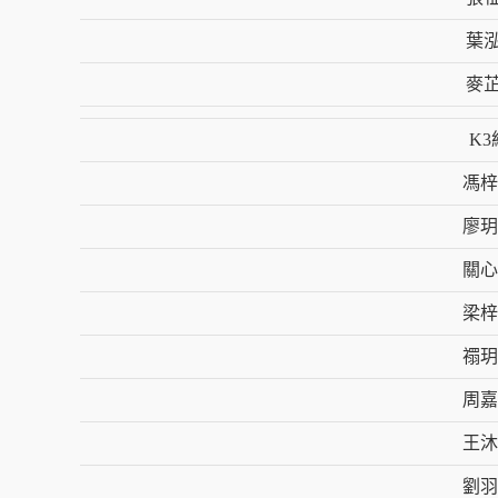
葉
麥
K3
馮梓
廖玥
關心
梁梓
禤玥
周嘉
王沐
劉羽