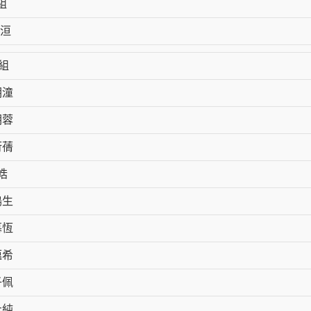
組
洹
2組
玥潼
玥蓉
衍蒨
皓
鳴生
慕恆
藴希
子佩
祉純