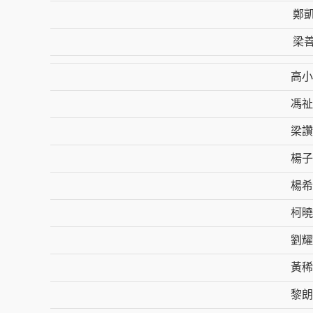
鄭
梁
高小
馮祉
梁讚
楊子
楊希
柯曉
劉耀
黃稀
黎朗