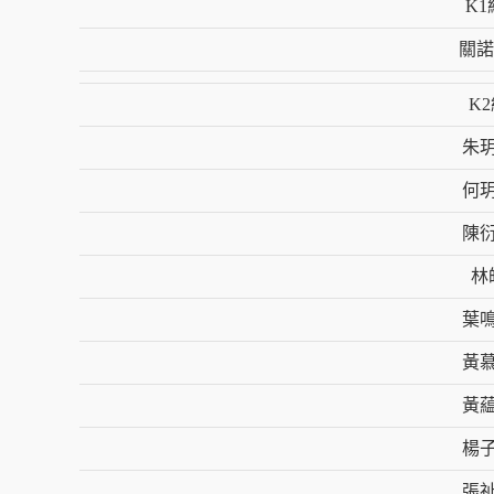
K1
關諾
K
朱
何
陳
林
葉
黃
黃
楊
張