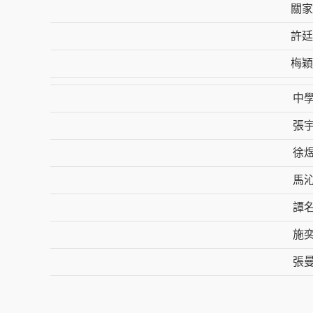
關家
許廷
梅穎
中
張
徐
馬
譚名
施
張