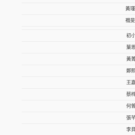
黃瑾
𧝁
初
葉
黃
鄭
王
蔡
何
張
李