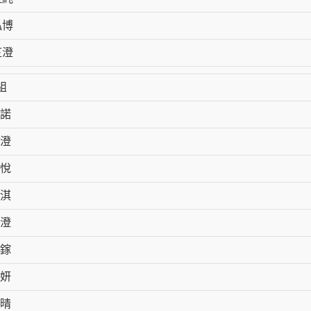
泓博
芷澄
組
諾
澄
悅
淇
澄
鎵
妍
晴