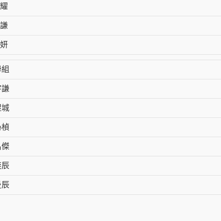
耀
謙
妍
學組
宇謙
煜城
沁楨
𠎀
奕辰
曼辰