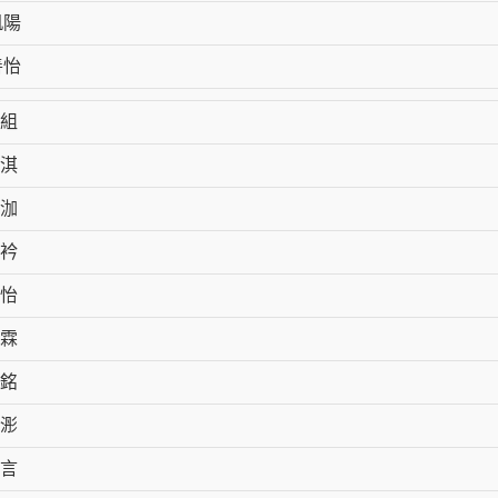
凱陽
善怡
組
淇
泇
衿
怡
霖
銘
浵
言