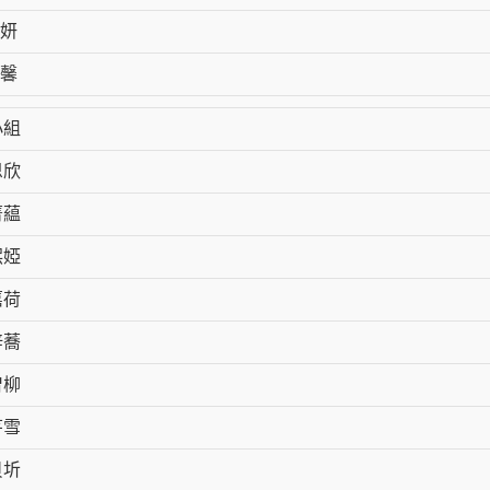
妍
旻馨
小組
恩欣
菁藴
熙婭
嘉荷
梓蕎
曾柳
芊雪
貝圻