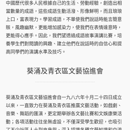
中國歷代很多人民根據自己的生活、勞動經驗，創造出相
當數量的成語，這些成語生動活潑、形像鮮明，而且琅琅
上口，富表現力。學習成語，不單使我們說話時能言簡意
賅，風趣幽默，更能增加感染力，使我們在表情達意時，
更能得心應手。因此，我們望透過成語故事演講比賽，培
養學生們對閱讀的興趣、建立他們在說話時的自信心和提
高同學們的演講水準及技巧。
葵涌及青衣區文藝協進會
葵涌及青衣區文藝協進會自一九八六年十月二十四日成立
以來，一直致力在葵涌及青衣區推廣文藝活動，如戲劇、
音樂、舞蹈的匯演，更定期舉辦各文藝比賽和文娛康樂活
動；各項活動往往坐無虛設，不僅深受學生歡迎，也吸引
了不少社區人士到來參與、深入認識各種文藝知識和交流