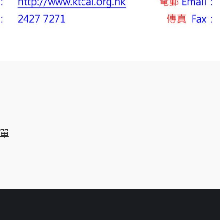
單
Next
post: