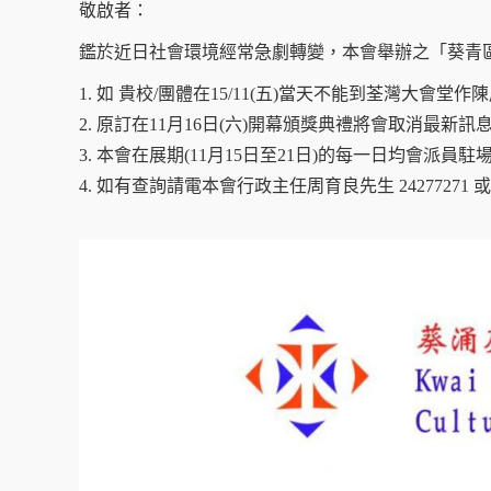
敬啟者：
鑑於近日社會環境經常急劇轉變，本會舉辦之「葵青區多
1. 如 貴校/團體在15/11(五)當天不能到荃灣大會
2. 原訂在11月16日(六)開幕頒獎典禮將會取消最新訊息和將實時 在
3. 本會在展期(11月15日至21日)的每一日均會派
4. 如有查詢請電本會行政主任周育良先生 24277271 或 6