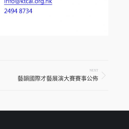
NEXT
藝韻國際才藝展演大賽賽事公佈