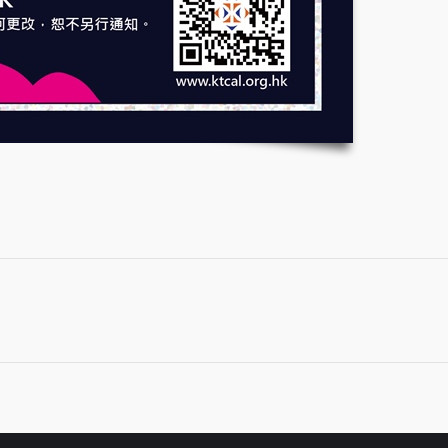
Next
post: