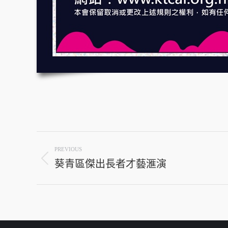
Post
PREVIOUS
navigation
葵青區傑出長者才藝滙演
Previous
post: