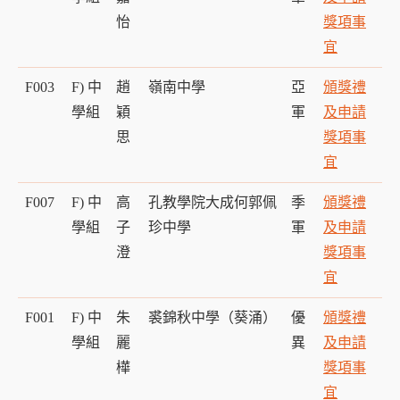
怡
獎項事
宜
F003
F) 中
趙
嶺南中學
亞
頒獎禮
學組
穎
軍
及申請
思
獎項事
宜
F007
F) 中
高
孔教學院大成何郭佩
季
頒獎禮
學組
子
珍中學
軍
及申請
澄
獎項事
宜
F001
F) 中
朱
裘錦秋中學（葵涌）
優
頒獎禮
學組
麗
異
及申請
樺
獎項事
宜