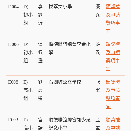
D004
D)
李
拔萃女小學
優
頒獎禮
初小
霏
異
及申請
組
沂
獎項事
宜
D006
D)
湯
順德聯誼總會李金小
優
頒獎禮
初小
佩
學
異
及申請
組
澄
獎項事
宜
E008
E)
劉
石湖墟公立學校
冠
頒獎禮
高小
晨
軍
及申請
組
瑩
獎項事
宜
E003
E)
官
順德聯誼總會胡少渠
亞
頒獎禮
高小
語
紀念小學
軍
及申請