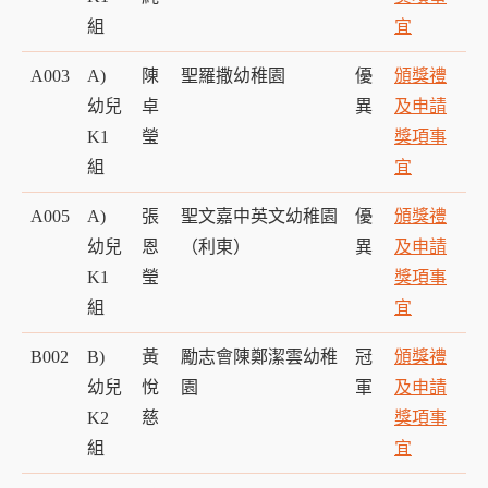
組
宜
A003
A)
陳
聖羅撒幼稚園
優
頒獎禮
幼兒
卓
異
及申請
K1
瑩
獎項事
組
宜
A005
A)
張
聖文嘉中英文幼稚園
優
頒獎禮
幼兒
恩
（利東）
異
及申請
K1
瑩
獎項事
組
宜
B002
B)
黃
勵志會陳鄭潔雲幼稚
冠
頒獎禮
幼兒
悅
園
軍
及申請
K2
慈
獎項事
組
宜