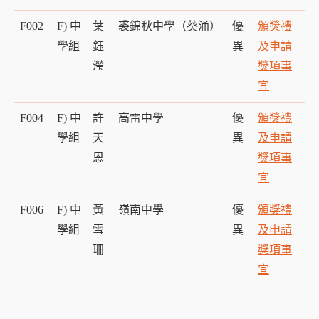
F002
F) 中
葉
裘錦秋中學（葵涌）
優
頒獎禮
學組
鈺
異
及申請
瀅
獎項事
宜
F004
F) 中
許
高雷中學
優
頒獎禮
學組
天
異
及申請
恩
獎項事
宜
F006
F) 中
黃
嶺南中學
優
頒獎禮
學組
雪
異
及申請
珊
獎項事
宜