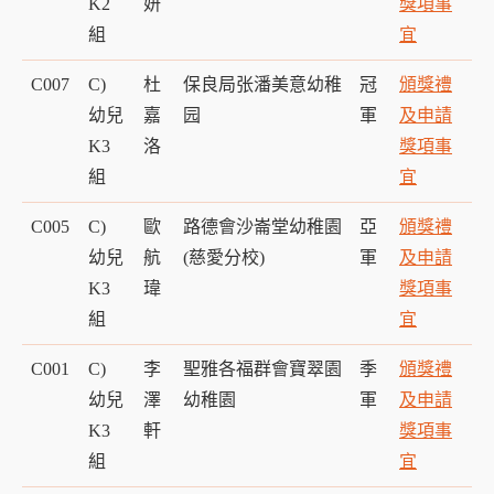
K2
妍
獎項事
組
宜
C007
C)
杜
保良局张潘美意幼稚
冠
頒獎禮
幼兒
嘉
园
軍
及申請
K3
洛
獎項事
組
宜
C005
C)
歐
路德會沙崙堂幼稚園
亞
頒獎禮
幼兒
航
(慈愛分校)
軍
及申請
K3
瑋
獎項事
組
宜
C001
C)
李
聖雅各福群會寶翠園
季
頒獎禮
幼兒
澤
幼稚園
軍
及申請
K3
軒
獎項事
組
宜