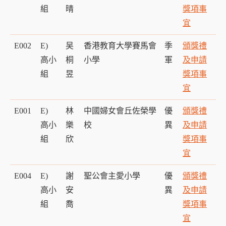
組
晴
獎項事
宜
E002
E)
吴
香港教育大學賽馬會
季
頒獎禮
高小
桐
小學
軍
及申請
組
昱
獎項事
宜
E001
E)
林
中國婦女會丘佐榮學
優
頒獎禮
高小
樂
校
異
及申請
組
欣
獎項事
宜
E004
E)
謝
聖公會主愛小學
優
頒獎禮
高小
安
異
及申請
組
喬
獎項事
宜