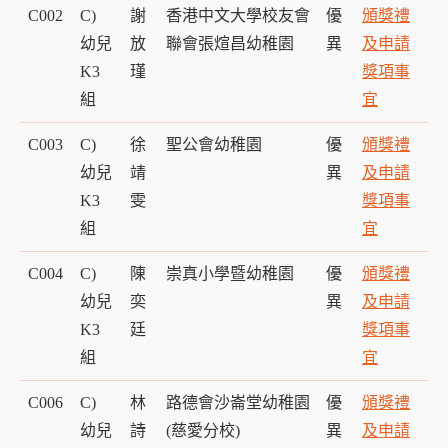
C002
C)
謝
香港中文大學校友會
優
頒獎禮
幼兒
放
聯會張煊昌幼稚園
異
及申請
K3
瑾
獎項事
組
宜
C003
C)
徐
聖公會幼稚園
優
頒獎禮
幼兒
靖
異
及申請
K3
雯
獎項事
組
宜
C004
C)
陳
崇真小學暨幼稚園
優
頒獎禮
幼兒
奕
異
及申請
K3
廷
獎項事
組
宜
C006
C)
林
路德會沙崙堂幼稚園
優
頒獎禮
幼兒
詩
(慈愛分校)
異
及申請