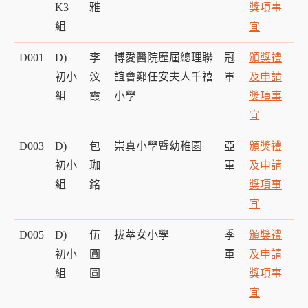
K3
雅
獎項事
組
宜
D001
D)
李
博愛醫院歷屆總理聯
冠
頒獎禮
初小
汶
誼會鄭任安夫人千禧
軍
及申請
組
霞
小學
獎項事
宜
D003
D)
包
崇真小學暨幼稚園
亞
頒獎禮
初小
珈
軍
及申請
組
銘
獎項事
宜
D005
D)
伍
拔萃女小學
季
頒獎禮
初小
圓
軍
及申請
組
圓
獎項事
宜