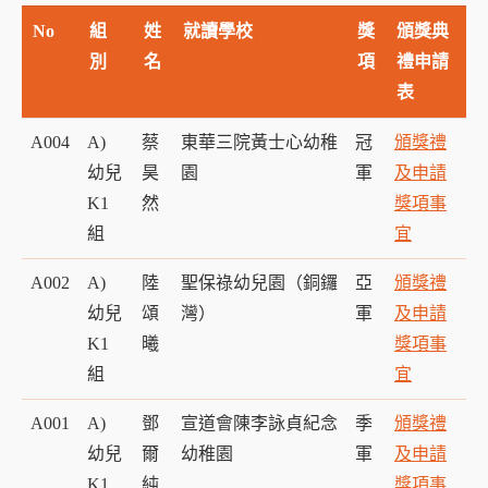
No
組
姓
就讀學校
獎
頒獎典
別
名
項
禮申請
表
A004
A)
蔡
東華三院黃士心幼稚
冠
頒獎禮
幼兒
昊
園
軍
及申請
K1
然
獎項事
組
宜
A002
A)
陸
聖保祿幼兒園（銅鑼
亞
頒獎禮
幼兒
頌
灣）
軍
及申請
K1
曦
獎項事
組
宜
A001
A)
鄧
宣道會陳李詠貞紀念
季
頒獎禮
幼兒
爾
幼稚園
軍
及申請
K1
純
獎項事