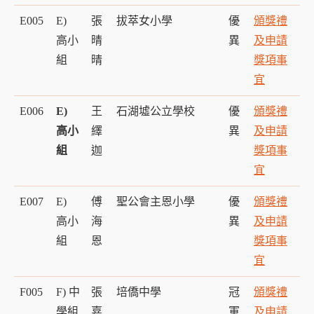
E005
E)
張
拔萃女小學
優
頒獎禮
高小
晴
異
及申請
組
晴
獎項事
宜
E006
E)
王
石湖墟公立學校
優
頒獎禮
高小
繹
異
及申請
組
迦
獎項事
宜
E007
E)
傅
聖公會主恩小學
優
頒獎禮
高小
海
異
及申請
組
恩
獎項事
宜
F005
F) 中
張
培僑中學
冠
頒獎禮
學組
嘉
軍
及申請