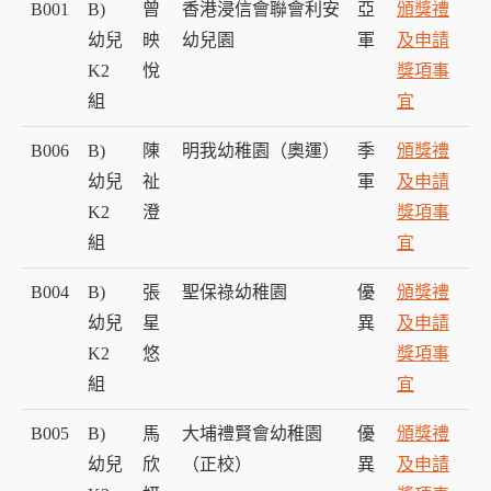
B001
B)
曾
香港浸信會聯會利安
亞
頒獎禮
幼兒
映
幼兒園
軍
及申請
K2
悅
獎項事
組
宜
B006
B)
陳
明我幼稚園（奧運）
季
頒獎禮
幼兒
祉
軍
及申請
K2
澄
獎項事
組
宜
B004
B)
張
聖保祿幼稚園
優
頒獎禮
幼兒
星
異
及申請
K2
悠
獎項事
組
宜
B005
B)
馬
大埔禮賢會幼稚園
優
頒獎禮
幼兒
欣
（正校）
異
及申請