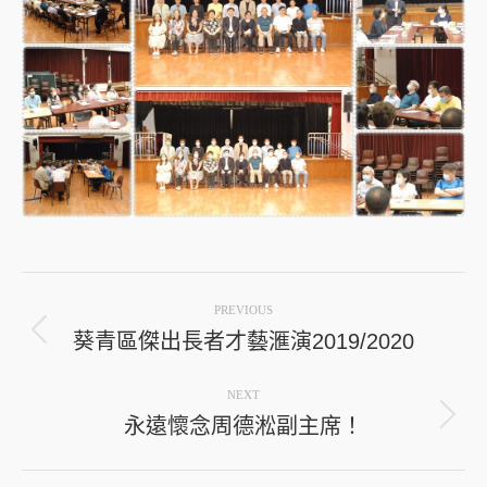
Post
PREVIOUS
navigation
葵青區傑出長者才藝滙演2019/2020
Previous
post:
NEXT
永遠懷念周德淞副主席！
Next
post: