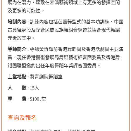
展內在潛力，達致在表演藝術領域上有更多的發揮空間
及更多的可能性。
培訓內容
: 訓練內容包括芭蕾舞型式的基本功訓練、中國
古典舞身段及配合民間民族舞組合練習並揉合現代舞蹈
元素於其中。
導師簡介
: 導師黃恆輝前香港舞蹈團及香港話劇團主要演
員，現任香港藝術發展局舞蹈藝術評審團委員及香港舞
蹈團聯盟邀約出任年度舞蹈年獎評審團委員。
上堂地點
: 葵青劇院舞蹈室
人 數
: 15人
學 費
: $100 /堂
查詢及報名