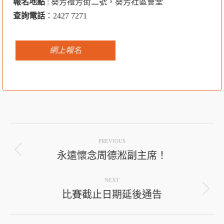
報名地點
: 葵芳禮芳街二號，葵芳社區會堂
查詢電話
：2427 7271
網上報名
Post
PREVIOUS
navigation
永遠懷念周德淞副主席！
Previous
post:
NEXT
比賽截止日期延後通告
Next
post: