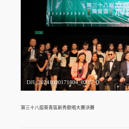
DJI_20241020171804_0235_D
第三十八屆葵青區新秀歌唱大賽決賽