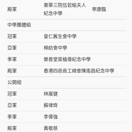
東華三院伍若瑜夫人
殿軍
寕康臨
紀念中學
中學團體組
冠軍
皇仁舊生會中學
亞軍
棉紡會中學
季軍
樂善堂梁植偉紀念中學
殿軍
香港四邑商工總會陳南昌紀念中學
公開組
冠軍
林展健
亞軍
蘇律齊
季軍
李偉強
殿軍
黃敬慈