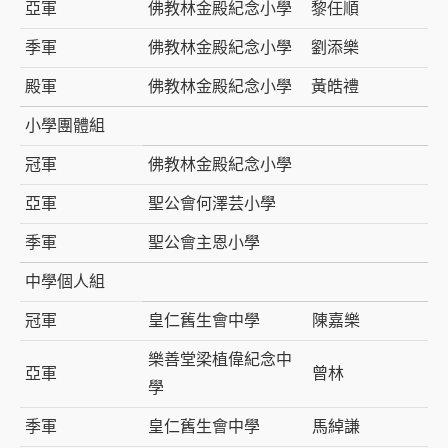
亞軍
佛教林金殿紀念小學
黎任順
季軍
佛教林金殿紀念小學
劉添樂
殿軍
佛教林金殿紀念小學
黃皓禮
小學團體組
冠軍
佛教林金殿紀念小學
亞軍
聖公會何澤芸小學
季軍
聖公會主恩小學
中學個人組
冠軍
皇仁舊生會中學
陳嘉樂
樂善堂梁植偉紀念中
亞軍
曾林
學
季軍
皇仁舊生會中學
馬綽謙