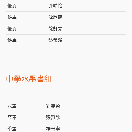
優異
許晴怡
優異
沈欣慈
優異
徐舒堯
優異
蔡瑩瀅
中學水墨畫組
冠軍
劉嘉盈
亞軍
張雅欣
季軍
楊軒寧