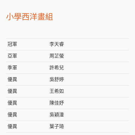
小學西洋畫組
冠軍
李天睿
亞軍
周芷螢
季軍
許希兒
優異
吳舒婷
優異
王希如
優異
陳佳妤
優異
吳穎潼
優異
葉子琦