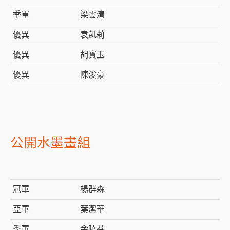
季軍
梁雲清
優異
袁凱莉
優異
胡寶玉
優異
陳浚豪
公開水墨畫組
冠軍
楊群森
亞軍
葉潔華
季軍
余曉芬