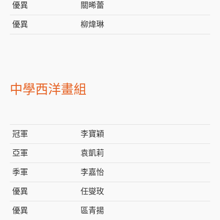
優異
關晞蕾
優異
柳煒琳
中學西洋畫組
冠軍
李寶穎
亞軍
袁凱莉
季軍
李嘉怡
優異
任燮玫
優異
區青揚