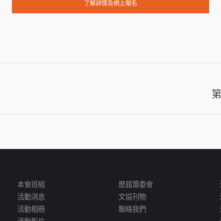
了解詳情及網上報名
Next
post:
本會班組
歷屆籌委會
活動消息
文協刊物
活動相冊
聯絡我們