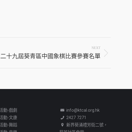
NEXT
第二十九屆葵青區中國象棋比賽參賽名單
活動-戲劇
info@ktcal.org.hk
活動-文康
2427 7271
活動-舞蹈
新界葵涌禮芳街二號，