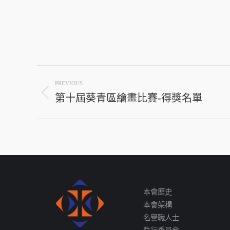
Post
PREVIOUS
navigation
第十屆葵青區繪畫比賽-得獎名單
Previous
post:
本會歷史
本會架構
名譽職人士