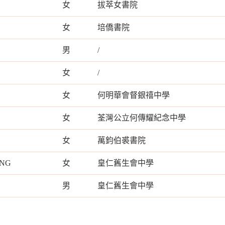
女
拔萃女書院
女
培僑書院
男
/
女
/
女
何明華會督銀禧中學
女
荃灣公立何傳耀紀念中學
女
萬鈞伯裘書院
ING
女
皇仁舊生會中學
男
皇仁舊生會中學