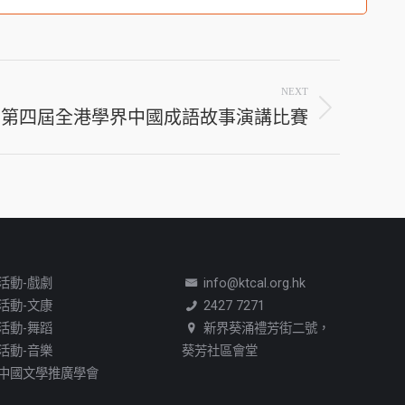
NEXT
第四屆全港學界中國成語故事演講比賽
活動-戲劇
info@ktcal.org.hk
活動-文康
2427 7271
活動-舞蹈
新界葵涌禮芳街二號，
活動-音樂
葵芳社區會堂
中國文學推廣學會