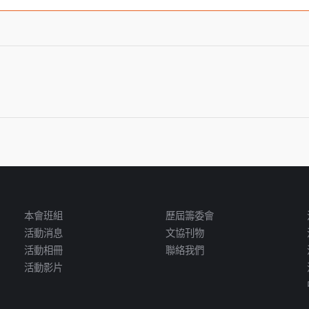
Next
post:
本會班組
歷屆籌委會
活動消息
文協刊物
活動相冊
聯絡我們
活動影片