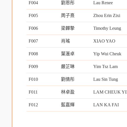
F004
劉恩彤
Lau Renee
F005
周子熹
Zhou Erin Zixi
F006
梁韡摯
Timothy Leung
F007
肖瑤
XIAO YAO
F008
葉滙卓
Yip Wui Cheuk
F009
嚴芷琳
Yim Tsz Lam
F010
劉倩彤
Lau Sin Tung
F011
林卓盈
LAM CHEUK Y
F012
藍嘉輝
LAN KA FAI