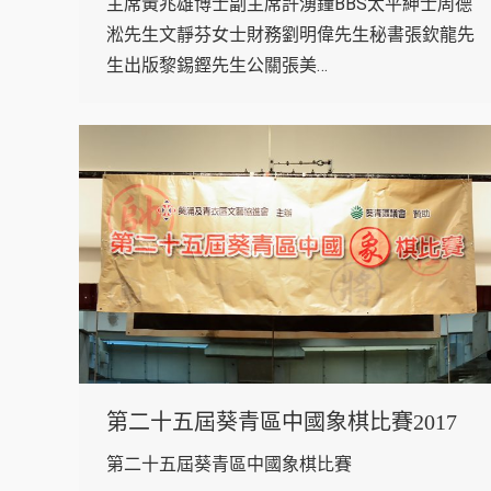
主席黃兆雄博士副主席許湧鐘BBS太平紳士周德
淞先生文靜芬女士財務劉明偉先生秘書張欽龍先
生出版黎錫鏗先生公關張美…
第二十五屆葵青區中國象棋比賽2017
第二十五屆葵青區中國象棋比賽