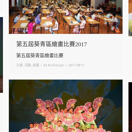
第五屆葵青區繪畫比賽2017
第五屆葵青區繪畫比賽
文康
,
活動
,
繪畫
By
AclDesign
2017-08-11