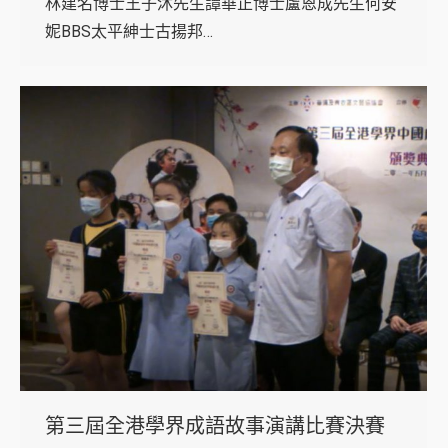
林建名博士王子沐先生譚華正博士盧恩成先生何安
妮BBS太平紳士古揚邦…
第三屆全港學界成語故事演講比賽決賽